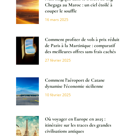
Chegaga au Maroc : un ciel étoilé à
couper le souffle
16 mars 2025
Comment profiter de vols à prix réduit
de Paris à la Martinique : comparatif
des meilleures offres sans frais cachés
27 février 2025
Comment l’aéroport de Catane
dynamise l’économie sicilienne
10 février 2025
Où voyager en Europe en 2025 :
itinéraire sur les traces des grandes
civilisations antiques